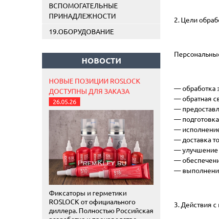
ВСПОМОГАТЕЛЬНЫЕ
ПРИНАДЛЕЖНОСТИ
2. Цели обра
19.ОБОРУДОВАНИЕ
Персональные
НОВОСТИ
НОВЫЕ ПОЗИЦИИ ROSLOCK
— обработка з
ДОСТУПНЫ ДЛЯ ЗАКАЗА
— обратная с
26.05.26
— предоставл
— подготовка
— исполнение
— доставка то
— улучшение 
— обеспечени
— выполнение
Фиксаторы и герметики
ROSLOCK от официального
3. Действия 
диллера. Полностью Российская
разработка и производство.