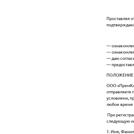
Проставляя от
подтверждаю,
— ознакомлен
— ознакомлен
— даю соглас
— предоставл
ПОЛОЖЕНИЕ 
ООО «ПремКле
отправляете 
условиями, п
любое время и
При регистра
следующую и
1. Имя, Фамил