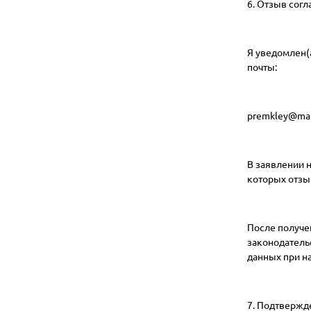
6. Отзыв согл
Я уведомлен(
почты:
premkley@mai
В заявлении 
которых отзы
После получе
законодатель
данных при н
7. Подтвержд