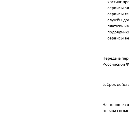
— хостинг-пр
— сервисы эл
— сервисы те
— службы дос
— платежные 
— подрядчико
— сервисы ве
Передача пер
Российской Ф
5. Срок дейст
Настоящее со
отзыва согла