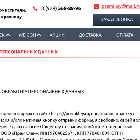
premkley@mail.r
8 (929)
569-88-96
 очистители,
 в розницу
ЗАКАЗ ЗВОНКА
CK
WEICON
АКЦИИ
ДОСТАВКА
ОПЛАТА
 ПЕРСОНАЛЬНЫХ ДАННЫХ
А ОБРАБОТКУ ПЕРСОНАЛЬНЫХ ДАННЫХ
полняя формы на сайте https://premkley.ru, проставляя отметку в
ласия и/или нажимая кнопку отправки формы, я свободно, своей во
тересе даю согласие Обществу с ограниченной ответственностью
 ООО «ПремКлей», ИНН 9704025671, КПП 770401001, ОГРН
, адрес: 119034, г. Москва, вн. тер. г. муниципальный округ Хамовн