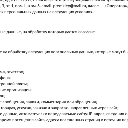
. 3, эт. 1, пом. II, ком. 8, email: premkley@mail.ru, далее — «Оператор»,
их персональных данных на следующих условиях.
ые данные, на обработку которых дается согласие
ие на обработку следующих персональных данных, которые могут б
я, отчество;
фона;
тронной почты;
ие организации;
он;
 сообщения, заявки, комментария или обращения;
товарах, услугах, заказах и запросах, направленных через сайт;
 данные, автоматически передаваемые сайту: IP-адрес, сведения о
и время посещения сайта, адреса посещенных страниц и источник пер