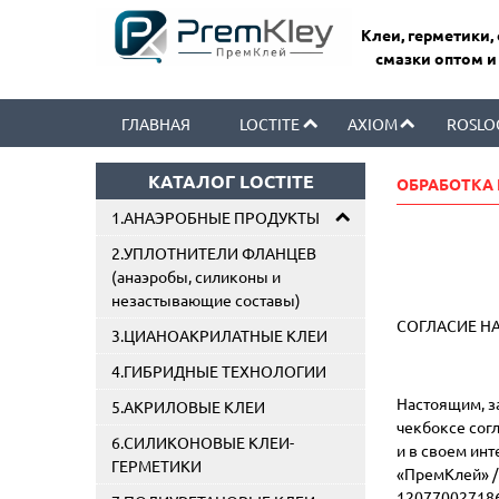
Клеи, герметики,
смазки оптом и
ГЛАВНАЯ
LOCTITE
AXIOM
ROSLO
КАТАЛОГ LOCTITE
ОБРАБОТКА
1.АНАЭРОБНЫЕ ПРОДУКТЫ
2.УПЛОТНИТЕЛИ ФЛАНЦЕВ
(анаэробы, силиконы и
незастывающие составы)
СОГЛАСИЕ Н
3.ЦИАНОАКРИЛАТНЫЕ КЛЕИ
4.ГИБРИДНЫЕ ТЕХНОЛОГИИ
Настоящим, за
5.АКРИЛОВЫЕ КЛЕИ
чекбоксе сог
6.СИЛИКОНОВЫЕ КЛЕИ-
и в своем ин
ГЕРМЕТИКИ
«ПремКлей» /
1207700271866