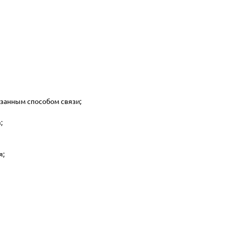
азанным способом связи;
;
я;