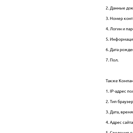
2. Данные до
3. Номер кон
4. Логин и па
5. Информаци
6. Дата рожде
7. Пол.
Также Компан
1. IP-адрес п
2. Тип браузер
3. Дата, врем
4. Адрес сайт
5. Сведения 