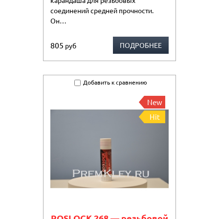
карандаша для резьбовых
соединений средней прочности.
Он…
805
ПОДРОБНЕЕ
руб
Добавить к сравнению
New
Hit
ROSLOCK 268 — резьбовой