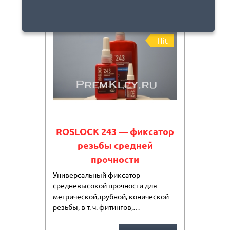
New
Spec
Hit
ROSLOCK 243 — фиксатор
резьбы средней
прочности
Универсальный фиксатор
средневысокой прочности для
метрической,трубной, конической
резьбы, в т. ч. фитингов,…