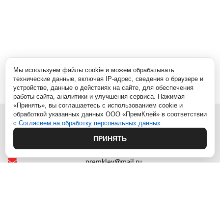
Мы используем файлы cookie и можем обрабатывать
технические данные, включая IP-адрес, сведения о браузере и
устройстве, данные о действиях на сайте, для обеспечения
работы сайта, аналитики и улучшения сервиса. Нажимая
«Принять», вы соглашаетесь с использованием cookie и
обработкой указанных данных ООО «ПремКлей» в соответствии
с
Согласием на обработку персональных данных
.
ПРИНЯТЬ
г. Видное, Белокаменное ш. 10/2
premkley@mail.ru
8 (929)
569-88-96
МЕНЮ
КАТАЛОГ
Главная
1.АНАЭРОБНЫЕ ПРОДУКТЫ