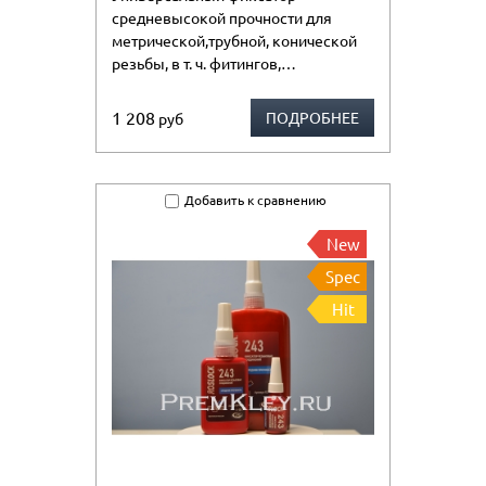
средневысокой прочности для
метрической,трубной, конической
резьбы, в т. ч. фитингов,…
1 208
ПОДРОБНЕЕ
руб
Добавить к сравнению
New
Spec
Hit