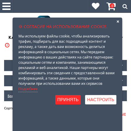
0
×
🍪 СОГЛАСИЕ НА ИСПОЛЬЗОВАНИЕ COOKIE.
Мы используем файлы cookie, чтобы анализировать
Клеи, герметики, очистители, смазки оптом и в розницу
трафик, подбирать для вас подходящий контент и
ВРЕМЯ РАБОТЫ:
8 (929)
569-88-96
рекламу, а также дать вам возможность делиться
С 10-00 до 18-00
информацией в социальных сетях. Мы передаем
информацию о ваших действиях на сайте партнерам:
социальным сетям и компаниям, занимающимся
КАТАЛОГ LOCTITE
рекламой и веб-аналитикой. Наши партнеры могут
комбинировать эти сведения с предоставленной вами
информацией, а также данными, которые они
НОВОСТИ
получили при использовании вами их сервисов
Подробнее
Бренды
» Roslock
ПРИНЯТЬ
НАСТРОИТЬ
Сортировать по:
названию
цене
популярности
Страница:
1
|
2
|
Показать еще
Добавить к сравнению