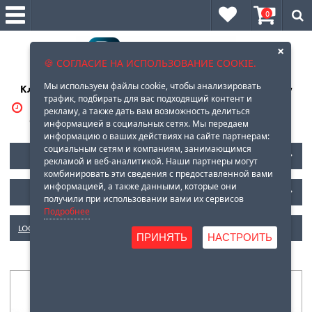
0
×
🍪 СОГЛАСИЕ НА ИСПОЛЬЗОВАНИЕ COOKIE.
Мы используем файлы cookie, чтобы анализировать
Клеи, герметики, очистители, смазки оптом и в розницу
трафик, подбирать для вас подходящий контент и
ВРЕМЯ РАБОТЫ:
8 (929)
569-88-96
рекламу, а также дать вам возможность делиться
С 10-00 до 18-00
информацией в социальных сетях. Мы передаем
информацию о ваших действиях на сайте партнерам:
социальным сетям и компаниям, занимающимся
КАТАЛОГ LOCTITE
рекламой и веб-аналитикой. Наши партнеры могут
комбинировать эти сведения с предоставленной вами
информацией, а также данными, которые они
НОВОСТИ
получили при использовании вами их сервисов
Подробнее
LOCTITE
»
6.СИЛИКОНОВЫЕ КЛЕИ-ГЕРМЕТИКИ
» Loctite SI 5607 DC
ПРИНЯТЬ
НАСТРОИТЬ