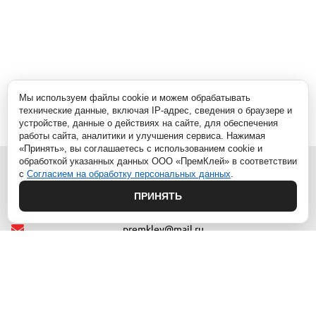
Мы используем файлы cookie и можем обрабатывать
технические данные, включая IP-адрес, сведения о браузере и
устройстве, данные о действиях на сайте, для обеспечения
работы сайта, аналитики и улучшения сервиса. Нажимая
«Принять», вы соглашаетесь с использованием cookie и
обработкой указанных данных ООО «ПремКлей» в соответствии
с
Согласием на обработку персональных данных
.
ПРИНЯТЬ
г. Видное, Белокаменное ш. 10/2
premkley@mail.ru
8 (929)
569-88-96
МЕНЮ
КАТАЛОГ
Главная
1.АНАЭРОБНЫЕ ПРОДУКТЫ