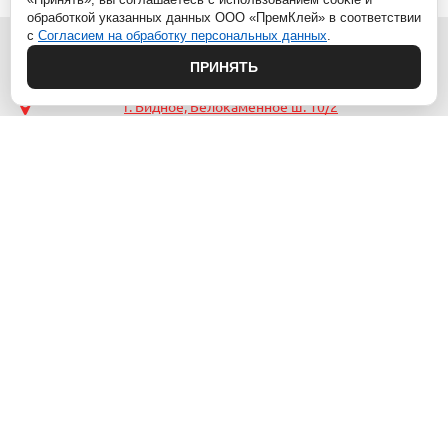
обработкой указанных данных ООО «ПремКлей» в соответствии
с
Согласием на обработку персональных данных
.
ПРИНЯТЬ
г. Видное, Белокаменное ш. 10/2
premkley@mail.ru
8 (929)
569-88-96
МЕНЮ
КАТАЛОГ
Главная
1.АНАЭРОБНЫЕ ПРОДУКТЫ
Акции
2.УПЛОТНИТЕЛИ ФЛАНЦЕВ
Доставка
(анаэробы, силиконы и
Оплата
незастывающие составы)
Контакты
3.ЦИАНОАКРИЛАТНЫЕ КЛЕИ
Ещё...
4.ГИБРИДНЫЕ ТЕХНОЛОГИИ
5.АКРИЛОВЫЕ КЛЕИ
Ещё...