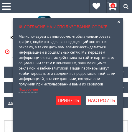
0
×
🍪 СОГЛАСИЕ НА ИСПОЛЬЗОВАНИЕ COOKIE.
Мы используем файлы cookie, чтобы анализировать
Клеи, герметики, очистители, масла, смазки оптом и в
трафик, подбирать для вас подходящий контент и
розницу
рекламу, а также дать вам возможность делиться
ВРЕМЯ РАБОТЫ:
8 (929)
569-88-96
информацией в социальных сетях. Мы передаем
С 10-00 до 18-00
информацию о ваших действиях на сайте партнерам:
социальным сетям и компаниям, занимающимся
рекламой и веб-аналитикой. Наши партнеры могут
КАТАЛОГ LOCTITE
комбинировать эти сведения с предоставленной вами
информацией, а также данными, которые они
получили при использовании вами их сервисов
НОВОСТИ
Подробнее
ПРИНЯТЬ
НАСТРОИТЬ
LOCTITE
»
5.АКРИЛОВЫЕ КЛЕИ
» Loctite AA F246/INI5