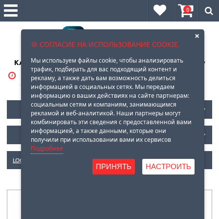
0
×
🍪 СОГЛАСИЕ НА ИСПОЛЬЗОВАНИЕ COOKIE.
Мы используем файлы cookie, чтобы анализировать
Клеи, герметики, очистители, смазки оптом и в розницу
трафик, подбирать для вас подходящий контент и
ВРЕМЯ РАБОТЫ:
8 (929)
569-88-96
рекламу, а также дать вам возможность делиться
С 10-00 до 18-00
информацией в социальных сетях. Мы передаем
информацию о ваших действиях на сайте партнерам:
социальным сетям и компаниям, занимающимся
КАТАЛОГ LOCTITE
рекламой и веб-аналитикой. Наши партнеры могут
комбинировать эти сведения с предоставленной вами
информацией, а также данными, которые они
НОВОСТИ
получили при использовании вами их сервисов
Подробнее
LOCTITE
»
4.ГИБРИДНЫЕ ТЕХНОЛОГИИ
» Loctite HY 4090 CR
ПРИНЯТЬ
НАСТРОИТЬ