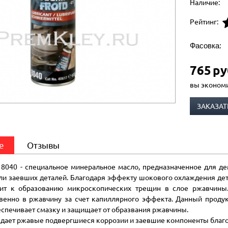
Наличие:
Рейтинг:
Фасовка:
765
ру
вы эконом
ЗАКАЗАТ
е
Отзывы
 8040 - специальное минеральное масло, предназначенное для 
ли заевших деталей. Благодаря эффекту шокового охлаждения дет
дит к образованию микроскопических трещин в слое ржавчины
венно в ржавчину за счет капиллярного эффекта. Данный продук
еспечивает смазку и защищает от образвания ржавчины.
дает ржавые подвергшиеся коррозии и заевшие компоненты благ