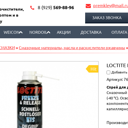
premkley@mail.r
8 (929)
569-88-96
 очистители,
оптом и в
ЗАКАЗ ЗВОНКА
у
WEICON
NORDOIL
АКЦИИ
ДОСТАВКА
ОПЛАТА
.СМАЗКИ
»
Смазочные материалы, масла и раскислители ржавчины
»
LOCTITE
Hit
Добавить
Артикул:
76
Спрей для
Смазочный 
(-40 °C). 
компоненты
капиллярно
Производи