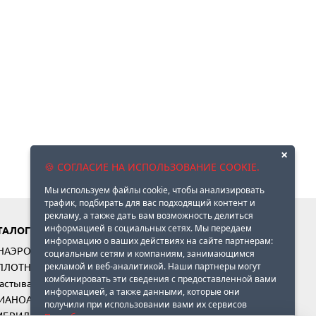
×
🍪 СОГЛАСИЕ НА ИСПОЛЬЗОВАНИЕ COOKIE.
Мы используем файлы cookie, чтобы анализировать
трафик, подбирать для вас подходящий контент и
рекламу, а также дать вам возможность делиться
информацией в социальных сетях. Мы передаем
ТАЛОГ
информацию о ваших действиях на сайте партнерам:
АНАЭРОБНЫЕ ПРОДУКТЫ
социальным сетям и компаниям, занимающимся
ПЛОТНИТЕЛИ ФЛАНЦЕВ (анаэробы, силиконы и
рекламой и веб-аналитикой. Наши партнеры могут
комбинировать эти сведения с предоставленной вами
астывающие составы)
информацией, а также данными, которые они
ЦИАНОАКРИЛАТНЫЕ КЛЕИ
получили при использовании вами их сервисов
ГИБРИДНЫЕ ТЕХНОЛОГИИ