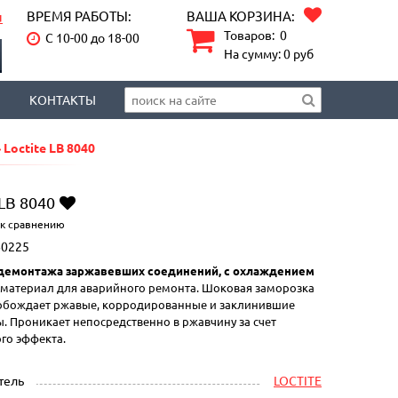
ВРЕМЯ РАБОТЫ:
ВАША КОРЗИНА:
u
Товаров:
0
С 10-00 до 18-00
На сумму:
0
руб
КОНТАКТЫ
 Loctite LB 8040
 LB 8040
 к сравнению
0225
 демонтажа заржавевших соединений, с охлаждением
материал для аварийного ремонта. Шоковая заморозка
Освобождает ржавые, корродированные и заклинившие
. Проникает непосредственно в ржавчину за счет
го эффекта.
тель
LOCTITE