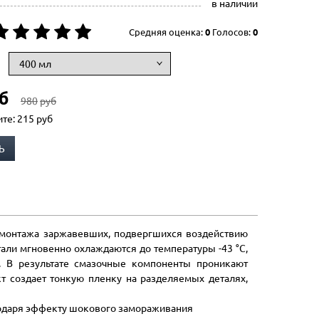
в наличии
Средняя оценка:
0
Голосов:
0
б
980
руб
ите:
215
руб
Ь
демонтажа заржавевших, подвергшихся воздействию
али мгновенно охлаждаются до температуры -43 °C,
. В результате смазочные компоненты проникают
т создает тонкую пленку на разделяемых деталях,
одаря эффекту шокового замораживания