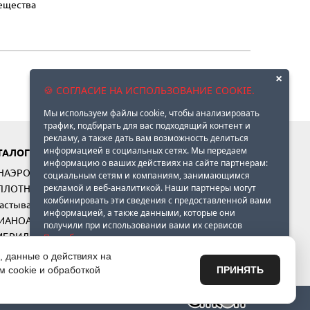
ещества
×
🍪 СОГЛАСИЕ НА ИСПОЛЬЗОВАНИЕ COOKIE.
Мы используем файлы cookie, чтобы анализировать
трафик, подбирать для вас подходящий контент и
рекламу, а также дать вам возможность делиться
информацией в социальных сетях. Мы передаем
ТАЛОГ
информацию о ваших действиях на сайте партнерам:
АНАЭРОБНЫЕ ПРОДУКТЫ
социальным сетям и компаниям, занимающимся
ПЛОТНИТЕЛИ ФЛАНЦЕВ (анаэробы, силиконы и
рекламой и веб-аналитикой. Наши партнеры могут
комбинировать эти сведения с предоставленной вами
астывающие составы)
информацией, а также данными, которые они
ЦИАНОАКРИЛАТНЫЕ КЛЕИ
получили при использовании вами их сервисов
ГИБРИДНЫЕ ТЕХНОЛОГИИ
Подробнее
АКРИЛОВЫЕ КЛЕИ
, данные о действиях на
ПРИНЯТЬ
НАСТРОИТЬ
...
м cookie и обработкой
ПРИНЯТЬ