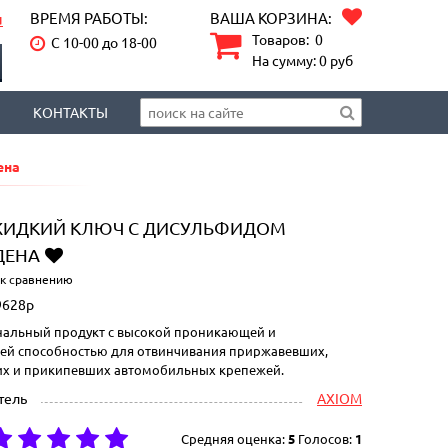
ВРЕМЯ РАБОТЫ:
ВАША КОРЗИНА:
u
Товаров:
0
С 10-00 до 18-00
На сумму:
0
руб
КОНТАКТЫ
ена
ЖИДКИЙ КЛЮЧ С ДИСУЛЬФИДОМ
ДЕНА
 к сравнению
628p
альный продукт с высокой проникающей и
й способностью для отвинчивания приржавевших,
х и прикипевших автомобильных крепежей.
тель
AXIOM
Средняя оценка:
5
Голосов:
1