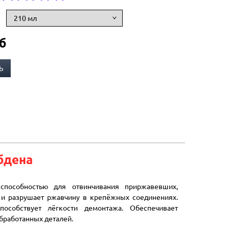
б
Ь
бдена
пособностью для отвинчивания приржавевших,
и разрушает ржавчину в крепёжных соединениях.
особствует лёгкости демонтажа. Обеспечивает
бработанных деталей.