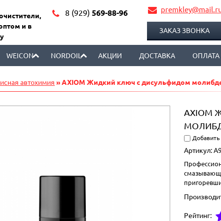
premkley@mail.r
8 (929)
569-88-96
 очистители,
оптом и в
ЗАКАЗ ЗВОНКА
у
WEICON
NORDOIL
АКЦИИ
ДОСТАВКА
ОПЛАТА
исная автохимия
» AXIOM Жидкий ключ с дисульфидом молибд
AXIOM 
МОЛИБ
Добавить
Артикул:
A9
Профессион
смазывающе
пригоревши
Производи
Рейтинг: