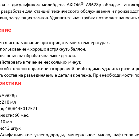
®
юч с дисульфидом молибдена AXIOM
A9628p обладает антикор
 разработан для станций технического обслуживания и производс
жин, заедающих замков. Удлинительная трубка позволяет наносить с
ение
тся использование при отрицательных температурах.
пользованием хорошо встряхнуть баллон.
ь состав на обрабатываемые детали.
ействовать в течение нескольких минут.
кой степени поражения коррозией необходимо удалить грязь и р
ь состав на разъединяемые детали крепежа. При необходимости по
ристики
:
A9628p
:
210 мл
д:
4606445012521
ности:
60 мес.
10 мл
е:
12 штук
лифатические углеводороды, минеральное масло, нафтеновые