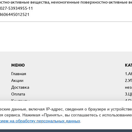
стно-активные вещества, неионогенные поверхностно-активные в
027-53934955-11
4606445012521
МЕНЮ
КА
Главная
1.
Акции
2.У
Доставка
нез
Оплата
3.
Контакты
4.
Ещё...
5.
кие данные, включая IP-адрес, сведения о браузере и устройстве
Ещё
ия сервиса. Нажимая «Принять», вы соглашаетесь с использование
сием на обработку персональных данных
.