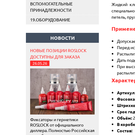
ВСПОМОГАТЕЛЬНЫЕ
Жидкий кл
ПРИНАДЛЕЖНОСТИ
специально
петель, пру
19.ОБОРУДОВАНИЕ
Примен
НОВОСТИ
Допускае
Перед ис
НОВЫЕ ПОЗИЦИИ ROSLOCK
Распылит
ДОСТУПНЫ ДЛЯ ЗАКАЗА
Дать под
26.05.26
При высо
распылит
Характе
Артикул
Фасовка
Штрихко
Срок год
Объём:
2
Фиксаторы и герметики
В коробк
ROSLOCK от официального
диллера. Полностью Российская
Состав:
А