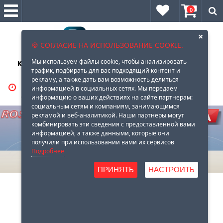
0
×
🍪 СОГЛАСИЕ НА ИСПОЛЬЗОВАНИЕ COOKIE.
Мы используем файлы cookie, чтобы анализировать
Клеи, герметики, очистители, масла, смазки оптом и в
трафик, подбирать для вас подходящий контент и
розницу
рекламу, а также дать вам возможность делиться
ВРЕМЯ РАБОТЫ:
8 (929)
569-88-96
информацией в социальных сетях. Мы передаем
С 10-00 до 18-00
информацию о ваших действиях на сайте партнерам:
социальным сетям и компаниям, занимающимся
рекламой и веб-аналитикой. Наши партнеры могут
комбинировать эти сведения с предоставленной вами
информацией, а также данными, которые они
получили при использовании вами их сервисов
Подробнее
ПРИНЯТЬ
НАСТРОИТЬ
Безналичный расчет
Доставка по всей России